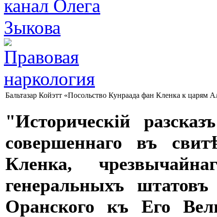
Бальтазар Койэтт «Посольство Кунраада фан Кленка к царям 
"Историческій разсказ
совершеннаго въ свитѣ
Кленка​, чрезвычайна
генеральныхъ штатовъ
Оранского​ къ Его Вел