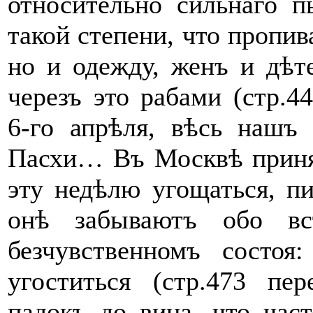
относительно сильнаго п
такой степени, что пропива
но и одежду, женъ и дѣт
черезъ это рабами (стр.4
6-го апрѣля, ​вѣсь​ наш
Пасхи… Въ Москвѣ принят
эту недѣлю угощаться, пир
онѣ​ забываютъ обо ​в
безчувственномъ состоя
угоститься (стр.473 пе
падокъ до вина, что часто