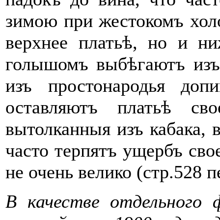
зимою при жестокомъ холо
верхнее ​платьѣ​, но и н
голышомъ выбѣгаютъ изъ
изъ простонародья доп
оставляютъ ​платьѣ​ св
вытолканныя​ изъ кабака, 
часто терпятъ ущербъ сво
не очень велико (стр.528 п
В качестве отдельного 