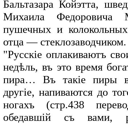
Бальтазара Койэтта, шве
Михаила Федоровича 
пушечных и колокольных
отца — стеклозаводчиком.
"Русскіе​ оплакиваютъ св
недѣль, въ это время ​бог
пира… Въ такіе пиры ​в
другіе, напиваются до тог
ногахъ (стр.438 перево
обедавшій​ съ вами, 