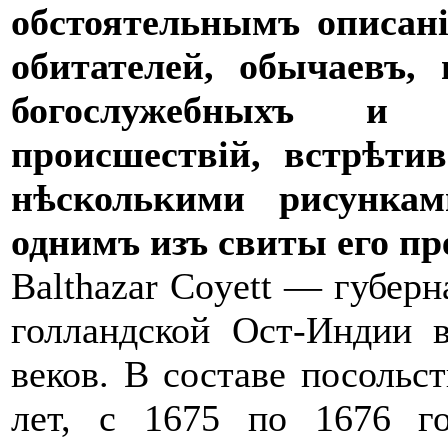
обстоятельнымъ описані
обитателей, обычаевъ, 
богослужебныхъ и 
происшествій, встрѣти
нѣсколькими рисунка
однимъ изъ свиты его пр
Balthazar Coyett — губерн
голландской Ост-Индии 
веков. В составе посольс
лет, с 1675 по 1676 г