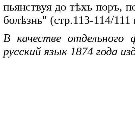
пьянствуя до тѣхъ поръ, п
болѣзнь" (стр.113-114/111 
В качестве отдельного 
русский язык 1874 года из