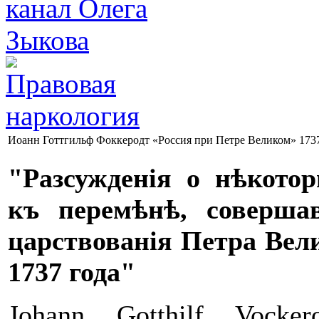
Иоанн Готтгильф Фоккеродт «Россия при Петре Великом» 173
"Разсужденія о нѣкото
къ перемѣнѣ, соверша
царствованія Петра Вели
1737 года"
Johann Gotthilf Vock