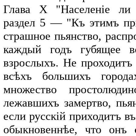
Глава X "Населеніе ли
раздел 5 — "Къ этимъ п
страшное пьянство, распр
каждый годъ губящее в
взрослыхъ. Не проходитъ 
всѣхъ большихъ город
множество простолюди
лежавшихъ замертво, пья
если русскій приходитъ въ
обыкновеннѣе, что онъ ст