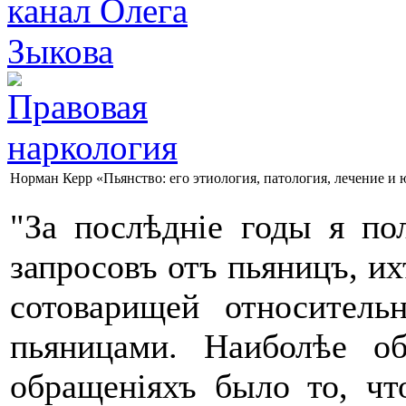
Норман Керр «Пьянство: его этиология, патология, лечение и 
"За послѣдніе годы я по
запросовъ отъ пьяницъ, и
сотоварищей относитель
пьяницами. Наиболѣе о
обращеніяхъ было то, чт