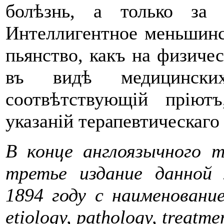
болѣзнь, а только за 
Интеллигентное меньшинс
пьянство, какъ на физичес
въ видѣ медицинских
соотвѣтствующій пріют
указаній терапевтическаго
В конце англоязычного т
третье издание данной 
1894 году с наименованием
etiology, pathology, treatme